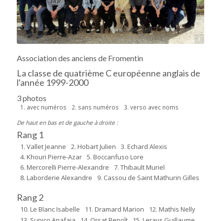
Source : Isabelle Le Blanc
Association des anciens de Fromentin
La classe de quatrième C européenne anglais de
l'année 1999-2000
3 photos
1. avec numéros
2. sans numéros
3. verso avec noms
De haut en bas et de gauche à droite :
Rang 1
1. Vallet Jeanne
2. Hobart Julien
3. Echard Alexis
4. Khouri Pierre-Azar
5. Boccanfuso Lore
6. Mercorelli Pierre-Alexandre
7. Thibault Muriel
8. Laborderie Alexandre
9. Cassou de Saint Mathurin Gilles
Rang 2
10. Le Blanc Isabelle
11. Dramard Marion
12. Mathis Nelly
13. Supico Anafaia
14. Orsat Benoît
15. Lerays Guillaume