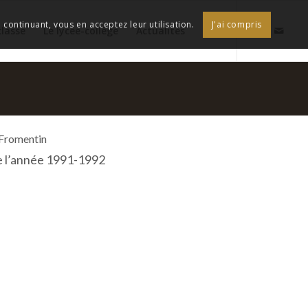
continuant, vous en acceptez leur utilisation.
J'ai compris
classe
Le lycée-collège
Actualités
 Fromentin
e l’année 1991-1992