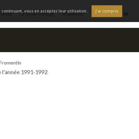
continuant, vous en acceptez leur utilisation.
J'ai compris
classe
Le lycée-collège
Actualités
 Fromentin
e l’année 1991-1992