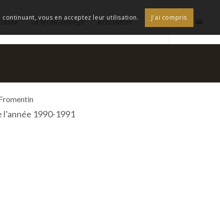
continuant, vous en acceptez leur utilisation.
J'ai compris
classe
Le lycée-collège
Actualités
 Fromentin
e l’année 1990-1991