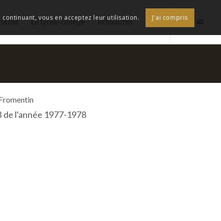
continuant, vous en acceptez leur utilisation.
J'ai compris
classe
Le lycée-collège
Actualités
 Fromentin
B de l'année 1977-1978