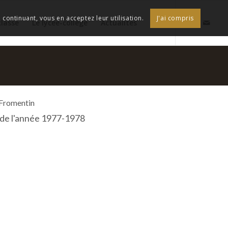
continuant, vous en acceptez leur utilisation.
J'ai compris
classe
Le lycée-collège
Actualités
 Fromentin
F de l'année 1977-1978