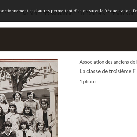
 fonctionnement et d'autres permettent d'en mesurer la fréquentation. En 
Accueil
L’association
Les anciens
Photos de 
Association des anciens de
La classe de troisième 
1 photo