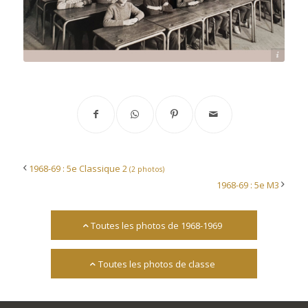
Archives départementales 17
1968-69 : 5e Classique 2
(2 photos)
1968-69 : 5e M3
Toutes les photos de 1968-1969
Toutes les photos de classe