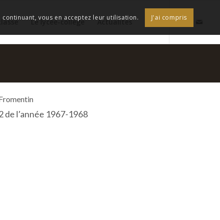
continuant, vous en acceptez leur utilisation.
J'ai compris
classe
Le lycée-collège
Actualités
 Fromentin
2 de l’année 1967-1968