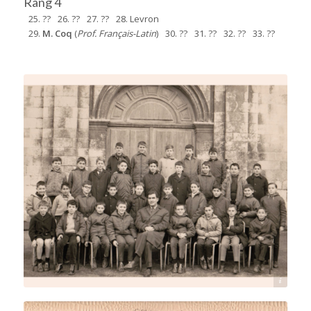
Rang 4
25. ??
26. ??
27. ??
28. Levron
29.
M. Coq
(
Prof. Français-Latin
)
30. ??
31. ??
32. ??
33. ??
Source : Jean-Jacques Masson-Pilet