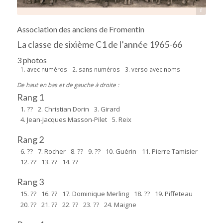
Source : Jean-Jacques Masson-Pilet
Association des anciens de Fromentin
La classe de sixième C1 de l’année 1965-66
3 photos
1. avec numéros
2. sans numéros
3. verso avec noms
De haut en bas et de gauche à droite :
Rang 1
1. ??
2. Christian Dorin
3. Girard
4. Jean-Jacques Masson-Pilet
5. Reix
Rang 2
6. ??
7. Rocher
8. ??
9. ??
10. Guérin
11. Pierre Tamisier
12. ??
13. ??
14. ??
Rang 3
15. ??
16. ??
17. Dominique Merling
18. ??
19. Piffeteau
20. ??
21. ??
22. ??
23. ??
24. Maigne