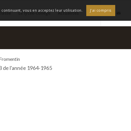
continuant, vous en acceptez leur utilisation.
J'ai compris
classe
Le lycée-collège
Actualités
 Fromentin
B de l'année 1964-1965