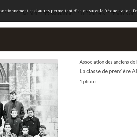
 fonctionnement et d'autres permettent d'en mesurer la fréquentation. En 
Accueil
L’association
Les anciens
Photos de 
Association des anciens de
La classe de première A
1 photo