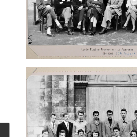
1954-55 : Math. élém.
(3