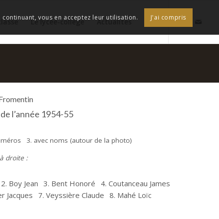
continuant, vous en acceptez leur utilisation.
J'ai compris
classe
Le lycée-collège
Actualités
 Fromentin
e de l’année 1954-55
numéros
3. avec noms (autour de la photo)
 droite :
2. Boy Jean
3. Bent Honoré
4. Coutanceau James
er Jacques
7. Veyssière Claude
8. Mahé Loïc