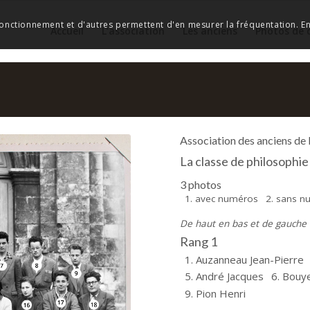
 fonctionnement et d'autres permettent d'en mesurer la fréquentation. En 
Accueil
L’association
Les anciens
Photos de 
Association des anciens de
La classe de philosophi
3 photos
1. avec numéros
2. sans 
De haut en bas et de gauche à
Rang 1
1. Auzanneau Jean-Pierre
5. André Jacques
6. Bouy
9. Pion Henri