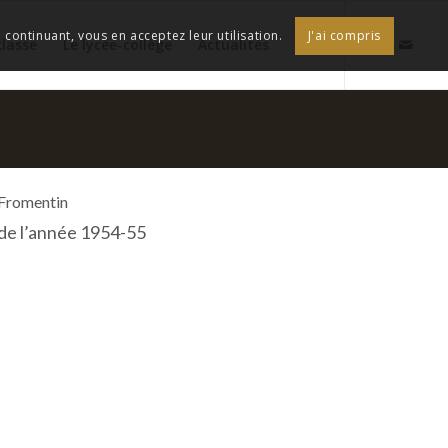
continuant, vous en acceptez leur utilisation.
J'ai compris
classe
Le lycée-collège
Actualités
 Fromentin
 de l’année 1954-55