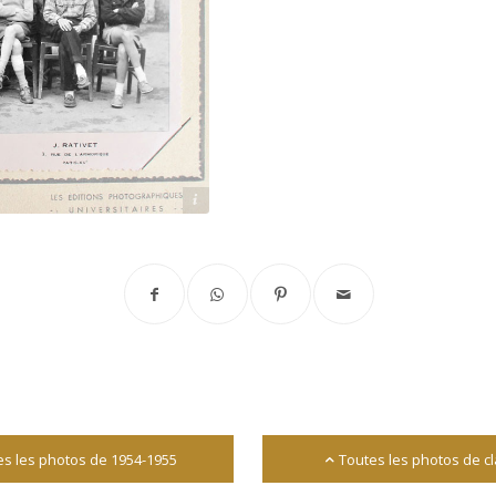
Archives départementales 17
es les photos de 1954-1955
Toutes les photos de c