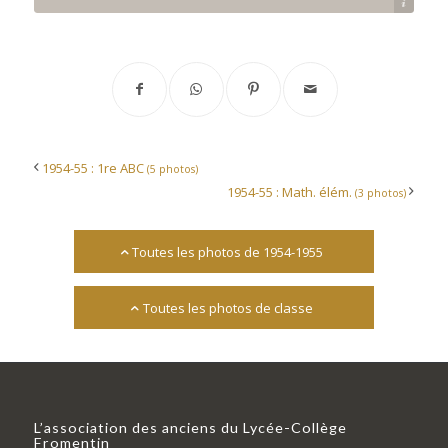
Archives départementales 17
1954-55 : 1re ABC
(5 photos)
1954-55 : Math. élém.
(3 photos)
Toutes les photos de 1954-1955
Toutes les photos de classe
L’association des anciens du Lycée-Collège
Fromentin