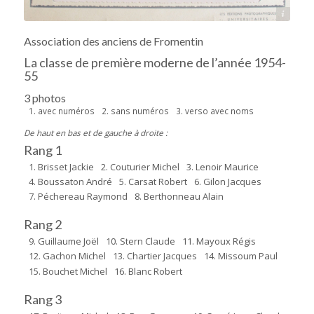
Archives départementales 17
Association des anciens de Fromentin
La classe de première moderne de l’année 1954-
55
3 photos
1. avec numéros
2. sans numéros
3. verso avec noms
De haut en bas et de gauche à droite :
Rang 1
1. Brisset Jackie
2. Couturier Michel
3. Lenoir Maurice
4. Boussaton André
5. Carsat Robert
6. Gilon Jacques
7. Péchereau Raymond
8. Berthonneau Alain
Rang 2
9. Guillaume Joël
10. Stern Claude
11. Mayoux Régis
12. Gachon Michel
13. Chartier Jacques
14. Missoum Paul
15. Bouchet Michel
16. Blanc Robert
Rang 3