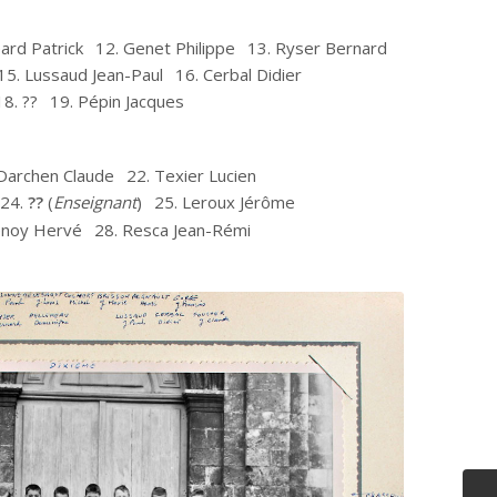
ard Patrick
12. Genet Philippe
13. Ryser Bernard
15. Lussaud Jean-Paul
16. Cerbal Didier
18. ??
19. Pépin Jacques
 Darchen Claude
22. Texier Lucien
24.
??
(
Enseignant
)
25. Leroux Jérôme
enoy Hervé
28. Resca Jean-Rémi