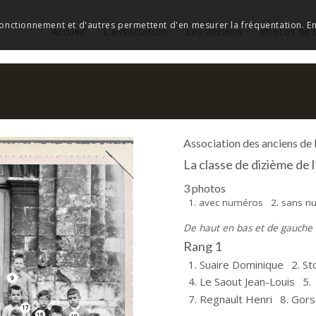
 fonctionnement et d'autres permettent d'en mesurer la fréquentation. En 
Accueil
L’association
Les anciens
Photos de 
Association des anciens de
La classe de dizième de
3 photos
1. avec numéros
2. sans 
De haut en bas et de gauche à
Rang 1
1. Suaire Dominique
2. St
4. Le Saout Jean-Louis
5.
7. Regnault Henri
8. Gors