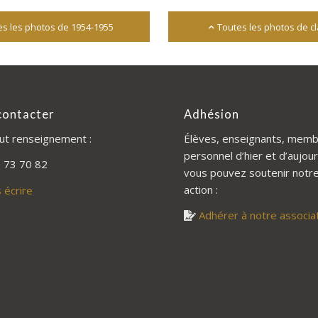
es les photos de 1954-1955
Toutes les photos de c
contacter
Adhésion
ut renseignement :
Élèves, enseignants, memb
personnel d’hier et d’aujour
 73 70 82
vous pouvez soutenir notr
action :
 écrire
Adhérer à notre associa