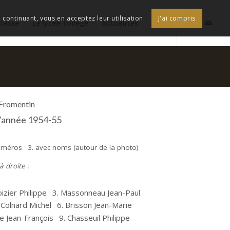
continuant, vous en acceptez leur utilisation.
J'ai compris
classe
Le lycée-collège
Actualités
 Fromentin
 l’année 1954-55
numéros
3. avec noms (autour de la photo)
 droite :
oizier Philippe
3. Massonneau Jean-Paul
 Colnard Michel
6. Brisson Jean-Marie
e Jean-François
9. Chasseuil Philippe