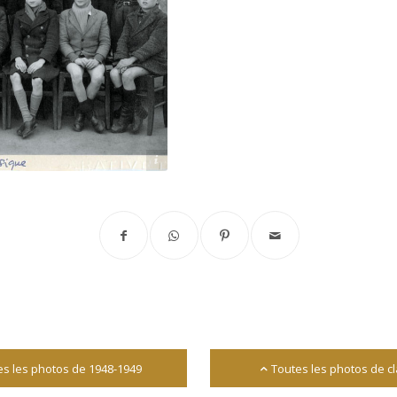
Source : Robert Blanc
es les photos de 1948-1949
Toutes les photos de c