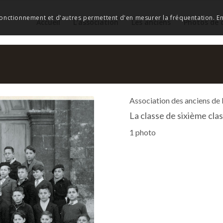
 fonctionnement et d'autres permettent d'en mesurer la fréquentation. En 
Accueil
L’association
Les anciens
Photos de 
Association des anciens de
La classe de sixième cl
1 photo