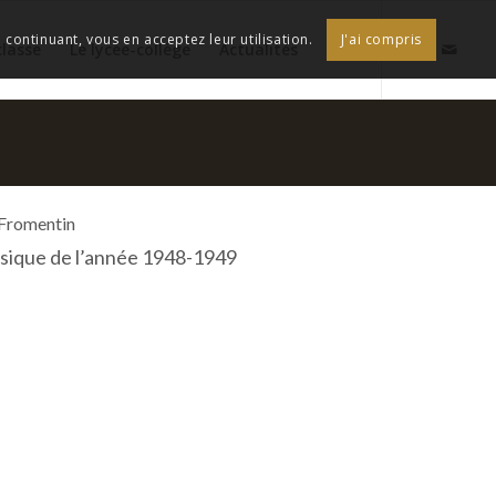
continuant, vous en acceptez leur utilisation.
J'ai compris
classe
Le lycée-collège
Actualités
 Fromentin
assique de l’année 1948-1949