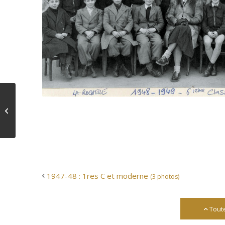
1947-48 : 1res C et
moderne
(3 photos)
1947-48 : 1res C et moderne
(3 photos)
Tout