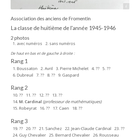
Archives départementales 17
Association des anciens de Fromentin
La classe de huitième de l'année 1945-1946
2 photos
1. avec numéros
2. sans numéros
De haut en bas et de gauche à droite :
Rang 1
1. Boussaton
2. Avril
3. Pierre Michelet
4. ??
5. ??
6. Dubreuil
7. ??
8. ??
9. Gaspard
Rang 2
10. ??
11. ??
12. ??
13. ??
14.
M. Cardinal
(professeur de mathématiques)
15. Robeyrat
16. ??
17. Caen
18. ??
Rang 3
19. ??
20. ??
21. Sanchez
22. Jean-Claude Cardinal
23. ??
24. Guy Chevalier
25. Bernard Chevalier
26. Rousseau