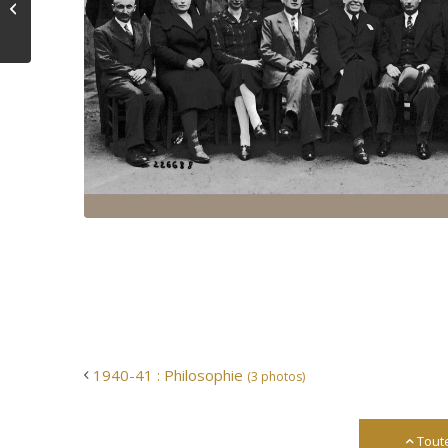
photos)
Source : Association des ancie
1940-41 : Philosophie
(3 photos)
Tout