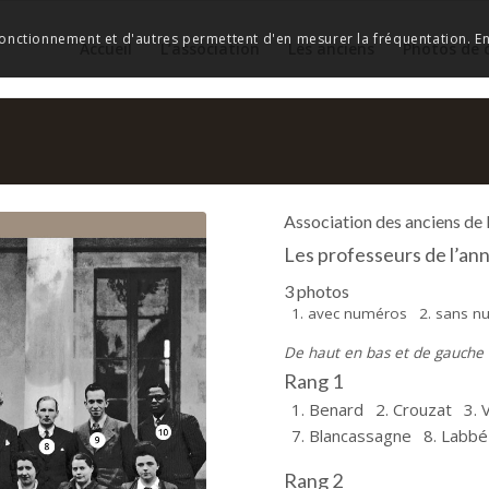
 fonctionnement et d'autres permettent d'en mesurer la fréquentation. En 
Accueil
L’association
Les anciens
Photos de 
Association des anciens de
Les professeurs de l’an
3 photos
1. avec numéros
2. sans 
De haut en bas et de gauche à
Rang 1
1. Benard
2. Crouzat
3. 
7. Blancassagne
8. Labbé
Rang 2