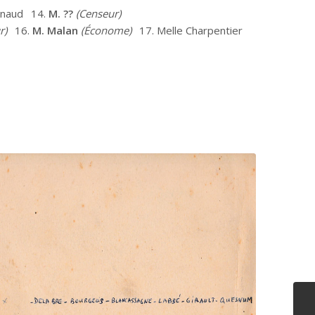
gnaud
14.
M. ??
(Censeur)
r)
16.
M. Malan
(Économe)
17. Melle Charpentier