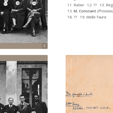
11. Ratier
12. ??
13. Re
15.
M. Constant
(Proviseu
18. ??
19. Melle Faure
ns du lycée-collège Fromentin