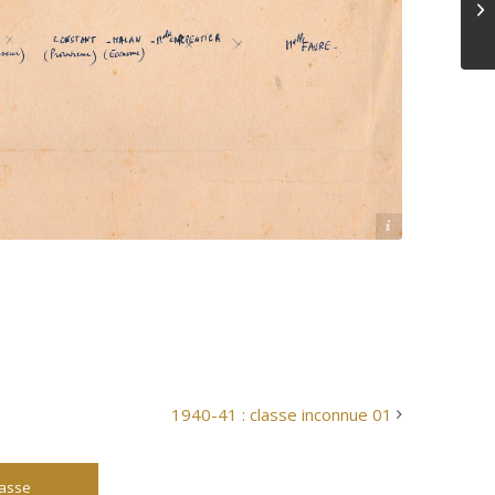
Source : Association des anciens du lycée-collège Fromentin
1940-41 : classe inconnue 01
lasse