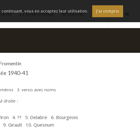
continuant, vous en acceptez leur utilisation.
J'ai compris
classe
Le lycée-collège
Actualités
 Fromentin
née 1940-41
numéros
3. verso avec noms
 droite :
Viron
4. ??
5. Delabre
6. Bourgeois
9. Girault
10. Quesnum