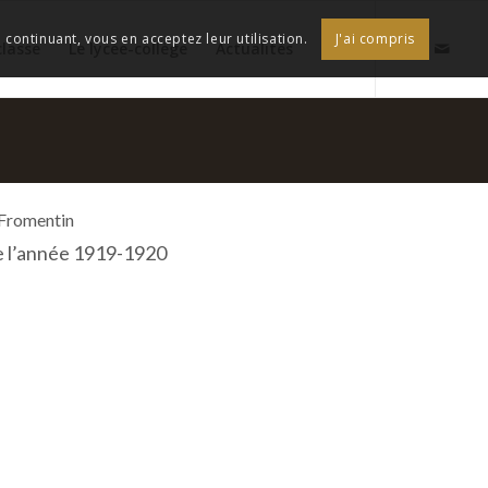
continuant, vous en acceptez leur utilisation.
J'ai compris
classe
Le lycée-collège
Actualités
 Fromentin
e l’année 1919-1920