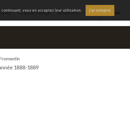
continuant, vous en acceptez leur utilisation.
J'ai compris
classe
Le lycée-collège
Actualités
 Fromentin
l'année 1888-1889