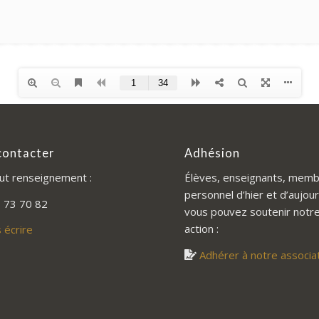
contacter
Adhésion
ut renseignement :
Élèves, enseignants, memb
personnel d’hier et d’aujour
 73 70 82
vous pouvez soutenir notr
action :
 écrire
Adhérer à notre associa